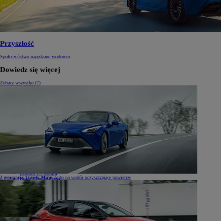
Przyszłość
Społeczeństwo napędzane wodorem
Dowiedz się więcej
Zobacz wszystko (7)
Samochody
Samochody
Samochody osobowe
Nowe Aygo X
Yaris
GR Yaris
Yaris Cross
Nowy Yaris Cross
Nowy Urban Cruiser
Corolla Hatchback
Corolla Sedan
Corolla TS Kombi
2 generacja Toyoty Mirai
Auto na wodór oczyszczające powietrze
Nowa Corolla Cross
Toyota C-HR
Toyota C-HR Plug-in
Nowa Toyota C-HR+
Nowa Toyota bZ4X
Nowa Toyota bZ4X Touring
Camry
Prius