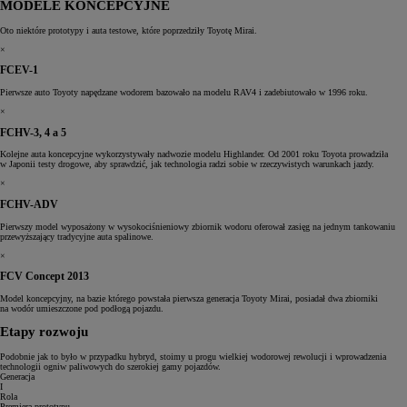
MODELE KONCEPCYJNE
Oto niektóre prototypy i auta testowe, które poprzedziły Toyotę Mirai.
×
FCEV-1
Pierwsze auto Toyoty napędzane wodorem bazowało na modelu RAV4 i zadebiutowało w 1996 roku.
×
FCHV-3, 4 a 5
Kolejne auta koncepcyjne wykorzystywały nadwozie modelu Highlander. Od 2001 roku Toyota prowadziła
w Japonii testy drogowe, aby sprawdzić, jak technologia radzi sobie w rzeczywistych warunkach jazdy.
×
FCHV-ADV
Pierwszy model wyposażony w wysokociśnieniowy zbiornik wodoru oferował zasięg na jednym tankowaniu
przewyższający tradycyjne auta spalinowe.
×
FCV Concept 2013
Model koncepcyjny, na bazie którego powstała pierwsza generacja Toyoty Mirai, posiadał dwa zbiorniki
na wodór umieszczone pod podłogą pojazdu.
Etapy rozwoju
Podobnie jak to było w przypadku hybryd, stoimy u progu wielkiej wodorowej rewolucji i wprowadzenia
technologii ogniw paliwowych do szerokiej gamy pojazdów.
Generacja
I
Rola
Premiera prototypu,