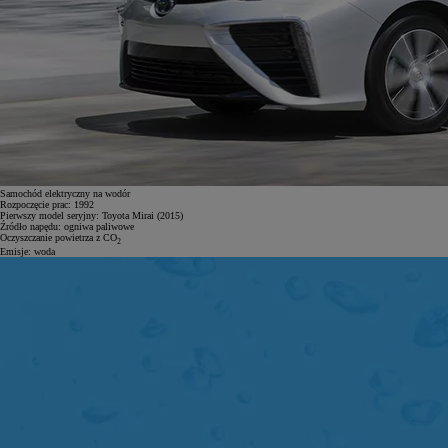
Samochód elektryczny na wodór
Rozpoczęcie prac:
1992
Pierwszy model seryjny:
Toyota Mirai (2015)
Źródło napędu:
ogniwa paliwowe
Oczyszczanie powietrza z CO
2
Emisje:
woda