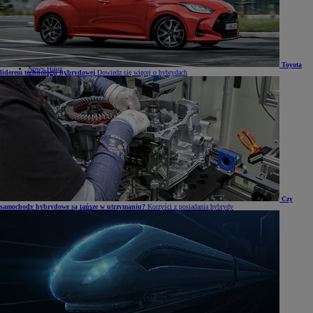
Mirai
Nowy RAV4
Land Cruiser
Nowy GR GT
Samochody dostawcze
Hilux
Toyota
Nowy Hilux
liderem technologii hybrydowej
Dowiedz się więcej o hybrydach
Nowy Hilux Electric
PROACE Max
PROACE
PROACE Verso
PROACE CITY
PROACE CITY Verso
Samochody używane
Umów się na jazdę testową
Zobacz wszystkie cenniki
Konfiguruj swoją Toyotę
Oferty specjalne i Finansowanie
Oferty specjalne i Finansowanie
Aktualne oferty
Czy
samochody hybrydowe są tańsze w utrzymaniu?
Korzyści z posiadania hybrydy
Finał wyprzedaży 2025
Samochody dostawcze Toyota Professional
Oferta biznesowa
Auta używane
Toyota Financial Services
Kredyt niższych rat Toyota Easy
Kredyt standardowy
Leasing standardowy
KINTO ONE