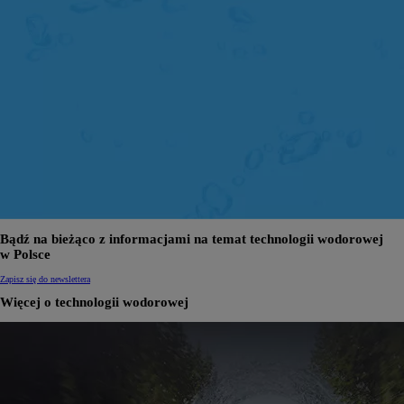
Bądź na bieżąco z informacjami na temat technologii wodorowej
w Polsce
Zapisz się do newslettera
Więcej o technologii wodorowej