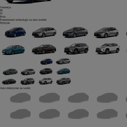
Generacja
III
IV
Rola
Przeniesienie technologii na inne modele
Hybryda
Auto elektryczne
na wodór