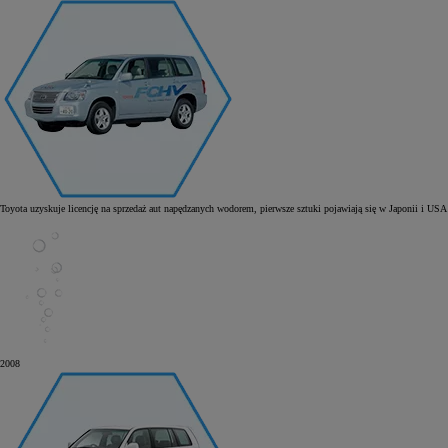
Toyota uzyskuje licencję na sprzedaż aut napędzanych wodorem, pierwsze sztuki pojawiają się w Japonii i USA
2008