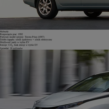
Hybrydy
Rozpoczęcie prac:
1992
Pierwszy model seryjny:
Toyota Prius (1997)
Źródło napędu:
silnik spalinowy + silnik elektryczny
Możliwość jazdy w trybie EV
Emisje:
CO
, brak emisji w trybie EV
2
Sprzedaż:
20 milionów