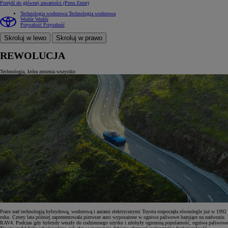
Przejdź do głównej zawartości
(Press Enter)
Technologia wodorowa
Technologia wodorowa
Wodór
Wodór
Przyszłość
Przyszłość
Skroluj w lewo
Skroluj w prawo
REWOLUCJA
Technologia, która zmienia wszystko
Prace nad technologią hybrydową, wodorową i autami elektrycznymi Toyota rozpoczęła równolegle już w 1992
roku. Cztery lata później zaprezentowała pierwsze auto wyposażone w ogniwa paliwowe bazujące na nadwoziu
RAV4. Podczas gdy hybrydy weszły do codziennego użytku i zdobyły ogromną popularność, ogniwa paliwowe