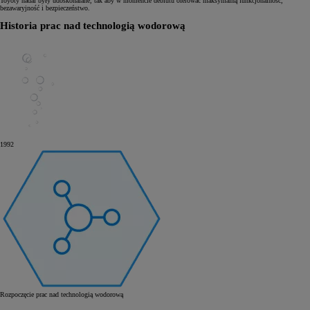
Toyoty nadal były udoskonalane, tak aby w momencie debiutu oferować maksymalną funkcjonalność,
bezawaryjność i bezpieczeństwo.
Historia prac nad technologią wodorową
1992
Rozpoczęcie prac nad technologią wodorową