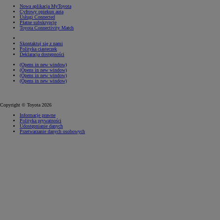
Nowa aplikacja MyToyota
Cyfrowy opiekun auta
Usługi Connected
Płatne subskrypcje
Toyota Connectivity Match
Skontaktuj się z nami
Polityka ciasteczek
Deklaracja dostępności
(Opens in new window)
(Opens in new window)
(Opens in new window)
(Opens in new window)
Copyright © Toyota 2026
Informacje prawne
Polityka prywatności
Udostępnianie danych
Przetwarzanie danych osobowych