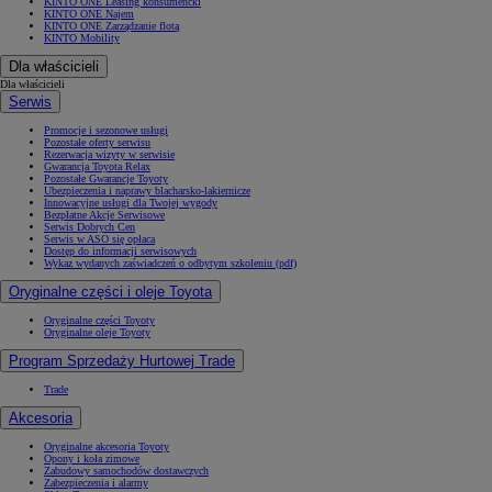
KINTO ONE Leasing konsumencki
KINTO ONE Najem
KINTO ONE Zarządzanie flotą
KINTO Mobility
Dla właścicieli
Dla właścicieli
Serwis
Promocje i sezonowe usługi
Pozostałe oferty serwisu
Rezerwacja wizyty w serwisie
Gwarancja Toyota Relax
Pozostałe Gwarancje Toyoty
Ubezpieczenia i naprawy blacharsko-lakiernicze
Innowacyjne usługi dla Twojej wygody
Bezpłatne Akcje Serwisowe
Serwis Dobrych Cen
Serwis w ASO się opłaca
Dostęp do informacji serwisowych
Wykaz wydanych zaświadczeń o odbytym szkoleniu (pdf)
Oryginalne części i oleje Toyota
Oryginalne części Toyoty
Oryginalne oleje Toyoty
Program Sprzedaży Hurtowej Trade
Trade
Akcesoria
Oryginalne akcesoria Toyoty
Opony i koła zimowe
Zabudowy samochodów dostawczych
Zabezpieczenia i alarmy