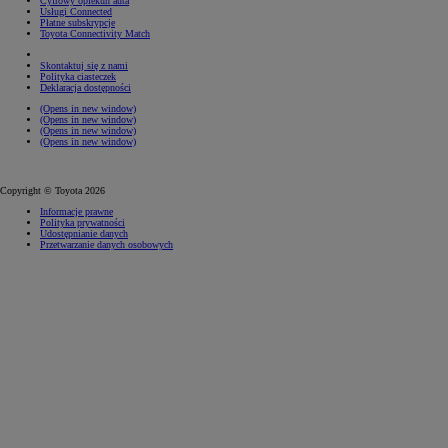
Cyfrowy opiekun auta
Usługi Connected
Płatne subskrypcje
Toyota Connectivity Match
Skontaktuj się z nami
Polityka ciasteczek
Deklaracja dostępności
(Opens in new window)
(Opens in new window)
(Opens in new window)
(Opens in new window)
Copyright © Toyota 2026
Informacje prawne
Polityka prywatności
Udostępnianie danych
Przetwarzanie danych osobowych