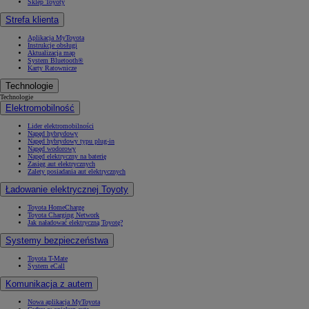
Sklep Toyoty
Strefa klienta
Aplikacja MyToyota
Instrukcje obsługi
Aktualizacja map
System Bluetooth®
Karty Ratownicze
Technologie
Technologie
Elektromobilność
Lider elektromobilności
Napęd hybrydowy
Napęd hybrydowy typu plug-in
Napęd wodorowy
Napęd elektryczny na baterię
Zasięg aut elektrycznych
Zalety posiadania aut elektrycznych
Ładowanie elektrycznej Toyoty
Toyota HomeCharge
Toyota Charging Network
Jak naładować elektryczną Toyotę?
Systemy bezpieczeństwa
Toyota T-Mate
System eCall
Komunikacja z autem
Nowa aplikacja MyToyota