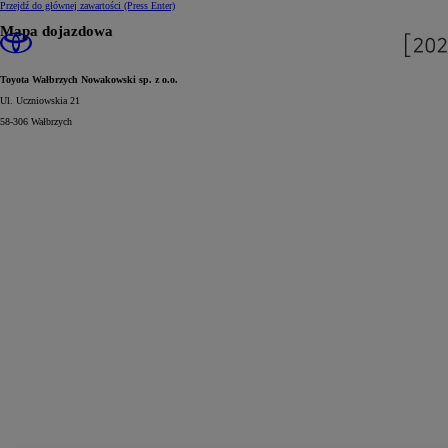
Przejdź do głównej zawartości
(Press Enter)
Mapa dojazdowa
Toyota Wałbrzych Nowakowski sp. z o.o.
Ul. Uczniowskia 21
58-306 Wałbrzych