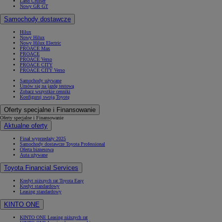
Land Cruiser
Nowy GR GT
Samochody dostawcze
Hilux
Nowy Hilux
Nowy Hilux Electric
PROACE Max
PROACE
PROACE Verso
PROACE CITY
PROACE CITY Verso
Samochody używane
Umów się na jazdę testową
Zobacz wszystkie cenniki
Konfiguruj swoją Toyotę
Oferty specjalne i Finansowanie
Oferty specjalne i Finansowanie
Aktualne oferty
Finał wyprzedaży 2025
Samochody dostawcze Toyota Professional
Oferta biznesowa
Auta używane
Toyota Financial Services
Kredyt niższych rat Toyota Easy
Kredyt standardowy
Leasing standardowy
KINTO ONE
KINTO ONE Leasing niższych rat