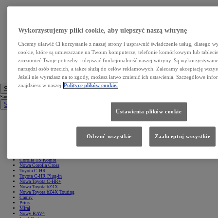
Wykorzystujemy pliki cookie, aby ulepszyć naszą witrynę
Chcemy ułatwić Ci korzystanie z naszej strony i usprawnić świadczenie usług, dlatego w
cookie, które są umieszczane na Twoim komputerze, telefonie komórkowym lub tableci
zrozumieć Twoje potrzeby i ulepszać funkcjonalność naszej witryny. Są wykorzystywane 
narzędzi osób trzecich, a także służą do celów reklamowych. Zalecamy akceptację wszys
Jeżeli nie wyrażasz na to zgody, możesz łatwo zmienić ich ustawienia. Szczegółowe info
znajdziesz w naszej
Polityce plików cookie.
Samochody
Samochody
Samochody osobowe
Ustawienia plików cookie
Nowe Aygo X
Yaris
GR Yaris
Yaris Cross
Odrzuć wszystkie
Zaakceptuj wszystkie
Nowy Yaris Cross
Nowy Urban Cruiser
Corolla Hatchback
Corolla Sedan
Corolla TS Kombi
Nowa Corolla Cross
Toyota C-HR
Toyota C-HR Plug-in
Nowa Toyota C-HR+
Nowa Toyota bZ4X
Nowa Toyota bZ4X Touring
Camry
Prius
Mirai
Nowy RAV4