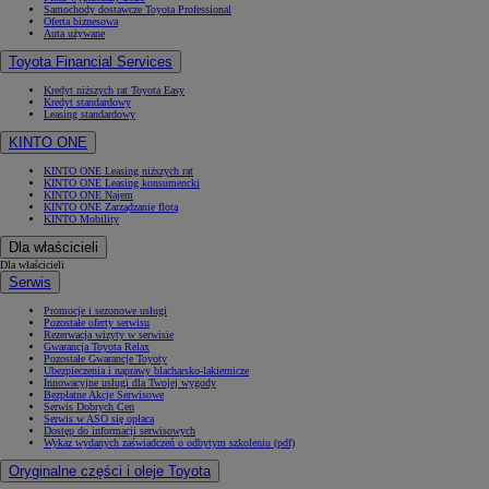
Samochody dostawcze Toyota Professional
Oferta biznesowa
Auta używane
Toyota Financial Services
Kredyt niższych rat Toyota Easy
Kredyt standardowy
Leasing standardowy
KINTO ONE
KINTO ONE Leasing niższych rat
KINTO ONE Leasing konsumencki
KINTO ONE Najem
KINTO ONE Zarządzanie flotą
KINTO Mobility
Dla właścicieli
Dla właścicieli
Serwis
Promocje i sezonowe usługi
Pozostałe oferty serwisu
Rezerwacja wizyty w serwisie
Gwarancja Toyota Relax
Pozostałe Gwarancje Toyoty
Ubezpieczenia i naprawy blacharsko-lakiernicze
Innowacyjne usługi dla Twojej wygody
Bezpłatne Akcje Serwisowe
Serwis Dobrych Cen
Serwis w ASO się opłaca
Dostęp do informacji serwisowych
Wykaz wydanych zaświadczeń o odbytym szkoleniu (pdf)
Oryginalne części i oleje Toyota