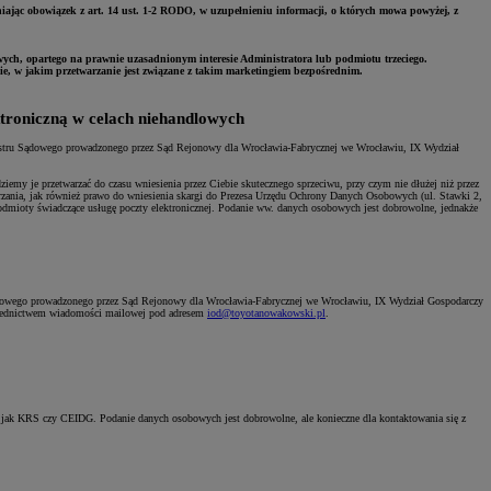
iając obowiązek z art. 14 ust. 1-2 RODO, w uzupełnieniu informacji, o których mowa powyżej, z
ych, opartego na prawnie uzasadnionym interesie Administratora lub podmiotu trzeciego.
, w jakim przetwarzanie jest związane z takim marketingiem bezpośrednim.
ktroniczną w celach niehandlowych
estru Sądowego prowadzonego przez Sąd Rejonowy dla Wrocławia-Fabrycznej we Wrocławiu, IX Wydział
ziemy je przetwarzać do czasu wniesienia przez Ciebie skutecznego sprzeciwu, przy czym nie dłużej niż przez
rzania, jak również prawo do wniesienia skargi do Prezesa Urzędu Ochrony Danych Osobowych (ul. Stawki 2,
dmioty świadczące usługę poczty elektronicznej. Podanie ww. danych osobowych jest dobrowolne, jednakże
dowego prowadzonego przez Sąd Rejonowy dla Wrocławia-Fabrycznej we Wrocławiu, IX Wydział Gospodarczy
średnictwem wiadomości mailowej pod adresem
iod@toyotanowakowski.pl
.
ch jak KRS czy CEIDG. Podanie danych osobowych jest dobrowolne, ale konieczne dla kontaktowania się z