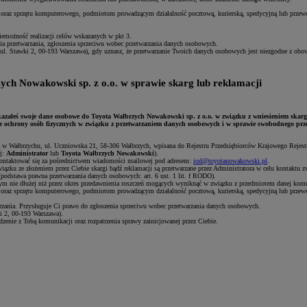
raz sprzętu komputerowego, podmiotom prowadzącym działalność pocztową, kurierską, spedycyjną lub przewo
emożność realizacji celów wskazanych w pkt 3.
ia przetwarzania, zgłoszenia sprzeciwu wobec przetwarzania danych osobowych.
ul. Stawki 2, 00-193 Warszawa), gdy uznasz, że przetwarzanie Twoich danych osobowych jest niezgodne z ob
ych Nowakowski sp. z o.o. w sprawie skarg lub reklamacji
kazałeś swoje dane osobowe do Toyota Wałbrzych Nowakowski sp. z o.o. w związku z wniesieniem skargi 
ie ochrony osób fizycznych w związku z przetwarzaniem danych osobowych i w sprawie swobodnego prz
ą w Wałbrzychu, ul. Uczniowska 21, 58-306 Wałbrzych, wpisana do Rejestru Przedsiębiorców Krajowego Reje
j:
Administrator
lub
Toyota Wałbrzych Nowakowski
).
kontaktować się za pośrednictwem wiadomości mailowej pod adresem:
iod@toyotanowakowski.pl
.
wiązku ze złożeniem przez Ciebie skargi bądź reklamacji są przetwarzane przez Administratora w celu kontaktu 
 (podstawa prawna przetwarzania danych osobowych: art. 6 ust. 1 lit. f RODO).
czym nie dłużej niż przez okres przedawnienia roszczeń mogących wyniknąć w związku z przedmiotem danej komu
raz sprzętu komputerowego, podmiotom prowadzącym działalność pocztową, kurierską, spedycyjną lub przewo
rzania. Przysługuje Ci prawo do zgłoszenia sprzeciwu wobec przetwarzania danych osobowych.
i 2, 00-193 Warszawa).
nie z Tobą komunikacji oraz rozpatrzenia sprawy zainicjowanej przez Ciebie.