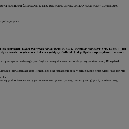
zową, podmiotom świadczącym na naszą rzecz pomoc prawną, dostawcy usługi poczty elektronicznej,
owiązującym prawem.
lub reklamacji, Toyota Wałbrzych Nowakowski sp. z o.o., spełniając obowiązek z art. 13 ust. 1 - ust.
epływu takich danych oraz uchylenia dyrektywy 95/46/WE (dalej: Ogólne rozporządzenie o ochronie
stru Sądowego prowadzonego przez Sąd Rejonowy dla Wrocławia-Fabrycznej we Wrocławiu, IX Wydział
zwrotnego, prowadzenia z Tobą komunikacji oraz rozpatrzenia sprawy zainicjowanej przez Ciebie jako prawnie
nikacji.
zową, podmiotom świadczącym na naszą rzecz pomoc prawną, dostawcy usługi poczty elektronicznej,