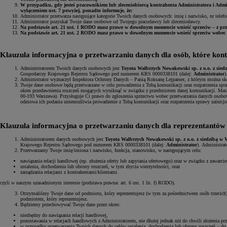
W przypadku, gdy jesteś pracownikiem lub zleceniobiorcą kontrahenta
Administratora i Admi
wyłączeniem ust. 7 powyżej, ponadto informuje, że:
Administrator przetwarza następujące kategorie Twoich danych osobowych: imię i nazwisko, nr telefon
Administrator pozyskał Twoje dane osobowe od Twojego pracodawcy lub zleceniodawcy.
Na podstawie art. 21 ust. 1 RODO masz prawo w dowolnym momencie wnieść sprzeciw – z przyc
Na podstawie art. 21 ust. 2 RODO masz prawo w dowolnym momencie wnieść sprzeciw wobec pr
Klauzula informacyjna o przetwarzaniu danych dla osób, które kont
Administratorem Twoich danych osobowych jest
Toyota Wałbrzych Nowakowski sp. z o.o.
z sied
Gospodarczy Krajowego Rejestru Sądowego pod numerem KRS 0000338101 (dalej:
Administrator
)
Administrator wyznaczył Inspektora Ochrony Danych – Panią Roksanę Lejpamer, z którym można s
Twoje dane osobowe będą przetwarzane w celu prowadzenia z Tobą komunikacji oraz rozpatrzenia sprawy
okres przedawnienia roszczeń mogących wyniknąć w związku z przedmiotem danej komunikacji. Masz p
00-193 Warszawa). Przysługuje Ci prawo do zgłoszenia sprzeciwu wobec przetwarzania danych osob
odmowa ich podania uniemożliwia prowadzenie z Tobą komunikacji oraz rozpatrzenia sprawy zainicjo
Klauzula informacyjna o przetwarzaniu danych dla reprezentantów
Administratorem danych osobowych jest
Toyota Wałbrzych Nowakowski sp. z o.o.
z siedzibą
w W
Krajowego Rejestru Sądowego pod numerem KRS 0000338101 (dalej:
Administrator
).
Administrat
Przetwarzamy Twoje imię/imiona i nazwisko, funkcja, stanowisko, w następującym celu:
nawiązania relacji handlowej (np. złożenia oferty lub zapytania ofertowego) oraz w związku z zawa
ustalenia, dochodzenia lub obrony roszczeń, w tym zbycia wierzytelności, oraz
zarządzania relacjami z kontrahentami/klientami.
czyli w naszym uzasadnionym interesie (podstawa prawna: art. 6 ust. 1 lit. f) RODO).
Otrzymaliśmy Twoje dane od podmiotu, który reprezentujesz (w tym za pośrednictwem osób trzecich)
podmiotem, który reprezentujesz.
Będziemy przechowywać Twoje dane przez okres:
niezbędny do nawiązania relacji handlowej,
pozostawania w relacjach handlowych z Administratorem, nie dłużej jednak niż do chwili złożenia pr
w przypadku przetwarzania Twoich danych do celów ustalenia, dochodzenia lub obrony roszczeń – do