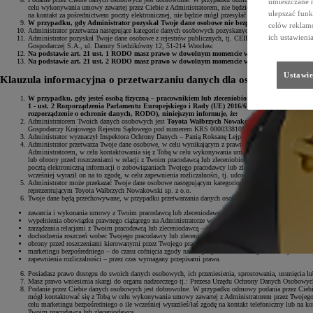
umieszczane 
celu wykonywania umowy zawartej przez Ciebie z Administratorem, nie będzie mógł kontaktować się z
ulepszać funk
na kontakt za pośrednictwem poczty elektronicznej, nie będzie mógł przesyłać Tobie drogą elektroni
W przypadku, gdy Administrator pozyskał Twoje dane osobowe nie bezpośrednio od Ciebie, Adm
celów reklamo
Administrator przetwarza następujące kategorie danych osobowych pozyskanych nie bezpośrednio od
ich ustawieni
Administrator pozyskał Twoje dane osobowe z rejestrów publicznych, tj. CEIDG, rejestr REGON, reje
Gospodarczej S.A., ul. Danuty Siedzikówny 12, 51-214 Wrocław.
Na podstawie art. 21 ust. 1 RODO masz prawo w dowolnym momencie wnieść sprzeciw – z przy
Na podstawie art. 21 ust. 2 RODO masz prawo w dowolnym momencie wnieść sprzeciw wobec p
Ustawie
Klauzula informacyjna o przetwarzaniu danych dla osoby (pracownik
W przypadku, gdy jesteś osobą fizyczną – pracownikiem lub zleceniobiorcą kontrahenta Toyot
1 - ust. 2 Rozporządzenia Parlamentu Europejskiego i Rady (UE) 2016/679 z dnia 27 kwietn
rozporządzenie o ochronie danych, RODO), niniejszym informuje, że:
Administratorem Twoich danych osobowych jest
Toyota Wałbrzych Nowakowski sp. z o.o. z sie
Gospodarczy Krajowego Rejestru Sądowego pod numerem KRS 0000338101 (dalej:
Administrator
)
Administrator wyznaczył Inspektora Ochrony Danych – Panią Roksanę Lejpamer, z którym można s
Administrator przetwarza Twoje dane osobowe, w celu wynikającym z prawnie uzasadnionych interesó
Administratorem, w celu kontaktowania się z Tobą w celu wykonywania umowy zawartej z Administra
lub obrony przed roszczeniami w relacji z Twoim pracodawcą lub zleceniobiorcą, w celu zarządzania r
pocztą elektroniczną informacji o zobowiązaniach Twojego pracodawcy lub zleceniodawcy wobec Admin
wcześniej wyraził on na to zgodę, w celu zapewnienia rozliczalności, tj. udowodnienia przestrzegan
Administrator może przekazać Twoje dane osobowe następującym kategoriom odbiorców: podmiotom 
reprezentującym Toyota Wałbrzych Nowakowski sp. z o.o.
Twoje dane będą przechowywane, w przypadku przetwarzania danych osobowych w celu:
zawarcia i wykonania umowy z Twoim pracodawcą lub zleceniodawcą – do upływu okresu przedawnien
wypełnienia obowiązku prawnego ciążącego na Administratorze w relacji z Twoim pracodawcą lub zl
zarządzania relacjami z Twoim pracodawcą lub zleceniodawcą – tak długo jak Twój pracodawca lub zle
dochodzenia roszczeń wobec Twojego pracodawcy lub zleceniodawcy – do momentu wyegzekwowania ros
obrony przed roszczeniami kierowanymi przez Twojego pracodawcę lub zleceniodawcę – do momentu wy
marketingu bezpośredniego – do czasu cofnięcia zgody na otrzymywanie informacji handlowych w celu
zapewnienia rozliczalności – przez czas wymagany przepisami prawa.
Posiadasz prawo dostępu do swoich danych osobowych, ich przeniesienia, sprostowania, usunięcia lub
Masz prawo wniesienia skargi do organu nadzorczego tj.: Prezesa Urzędu Ochrony Danych Osobowych
Podanie przez Ciebie danych osobowych jest dobrowolne. W przypadku odmowy podania przez Ciebie
mógł kontaktować się z Tobą w celu wykonywania umowy zawartej z Administratorem przez Twojego p
celu marketingu bezpośredniego o ile wcześniej wyraziłeś/łaś zgodę na kontakt telefoniczny lub na 
Twoim pracodawcą lub zleceniodawcą.