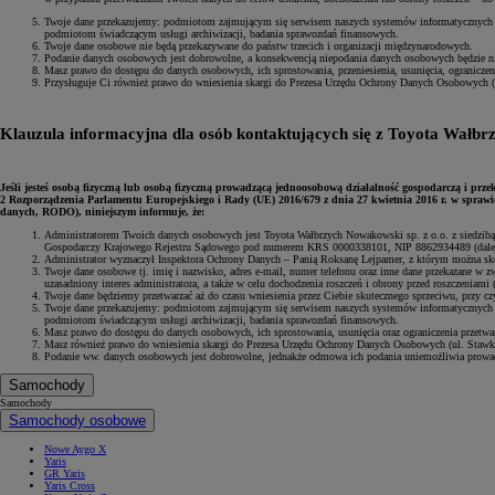
Twoje dane przekazujemy: podmiotom zajmującym się serwisem naszych systemów informatycznych o
podmiotom świadczącym usługi archiwizacji, badania sprawozdań finansowych.
Twoje dane osobowe nie będą przekazywane do państw trzecich i organizacji międzynarodowych.
Podanie danych osobowych jest dobrowolne, a konsekwencją niepodania danych osobowych będzie ni
Masz prawo do dostępu do danych osobowych, ich sprostowania, przeniesienia, usunięcia, ograniczen
Przysługuje Ci również prawo do wniesienia skargi do Prezesa Urzędu Ochrony Danych Osobowych (
Klauzula informacyjna dla osób kontaktujących się z Toyota Wałbrz
Jeśli jesteś osobą fizyczną lub osobą fizyczną prowadzącą jednoosobową działalność gospodarczą
i prze
2 Rozporządzenia Parlamentu Europejskiego i Rady (UE) 2016/679 z dnia 27 kwietnia 2016 r. w spraw
danych, RODO), niniejszym informuje, że:
Administratorem Twoich danych osobowych jest Toyota Wałbrzych Nowakowski sp. z o.o. z siedzib
Gospodarczy Krajowego Rejestru Sądowego pod numerem KRS 0000338101, NIP 8862934489 (dale
Administrator wyznaczył Inspektora Ochrony Danych – Panią Roksanę Lejpamer, z którym można s
Twoje dane osobowe tj. imię i nazwisko, adres e-mail, numer telefonu oraz inne dane przekazane w z
uzasadniony interes administratora, a także w celu dochodzenia roszczeń i obrony przed roszczeniami
Twoje dane będziemy przetwarzać aż do czasu wniesienia przez Ciebie skutecznego sprzeciwu, przy 
Twoje dane przekazujemy: podmiotom zajmującym się serwisem naszych systemów informatycznych o
podmiotom świadczącym usługi archiwizacji, badania sprawozdań finansowych.
Masz prawo do dostępu do danych osobowych, ich sprostowania, usunięcia oraz ograniczenia przetwa
Masz również prawo do wniesienia skargi do Prezesa Urzędu Ochrony Danych Osobowych (ul. Stawk
Od
81 900 zł
Podanie ww. danych osobowych jest dobrowolne, jednakże odmowa ich podania uniemożliwia prowadze
Yaris Cross
Samochody
HYBRID
Samochody
Samochody osobowe
Nowe Aygo X
Yaris
GR Yaris
Yaris Cross