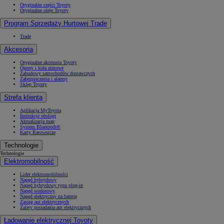
Oryginalne części Toyoty
Oryginalne oleje Toyoty
Program Sprzedaży Hurtowej Trade
Trade
Akcesoria
Oryginalne akcesoria Toyoty
Opony i koła zimowe
Zabudowy samochodów dostawczych
Zabezpieczenia i alarmy
Sklep Toyoty
Strefa klienta
Aplikacja MyToyota
Instrukcje obsługi
Aktualizacja map
System Bluetooth®
Karty Ratownicze
Technologie
Technologie
Elektromobilność
Lider elektromobilności
Napęd hybrydowy
Napęd hybrydowy typu plug-in
Napęd wodorowy
Napęd elektryczny na baterię
Zasięg aut elektrycznych
Zalety posiadania aut elektrycznych
Ładowanie elektrycznej Toyoty