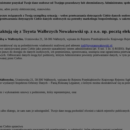
nistrator pozyskał Twoje dane osobowe od Twojego pracodawcy lub zleceniodawcy, Administrator, spełn
u, adres poczty elektronicznej, stanowisko.
zyn związanych z Twoją szczególną sytuacją – wobec przetwarzania dotyczących Ciebie danych osobow
zetwarzania dotyczących Ciebie danych osobowych na potrzeby marketingu bezpośredniego, w zakresie
aktują się z Toyota Wałbrzych Nowakowski sp. z o.o.
np. pocztą ele
zibą
w Wałbrzychu,
Uczniowska 21, 58-306 Wałbrzych, wpisana do Rejestru Przedsiębiorców Krajowego Rej
.
kontaktować się za pośrednictwem wiadomości mailowej pod adresem
iod@toyotanowakowski.pl
.
 zainicjowanej przez Ciebie jako prawnie uzasadniony interes administratora (art. 6 ust. 1 lit. f) RODO). Będ
rawo do dostępu do danych osobowych, ich przeniesienia, sprostowania, usunięcia oraz ograniczenia przetwa
owych. Odbiorcami danych mogą być podmioty, którym Administrator powierzy przetwarzanie danych, w tym po
wanej przez Ciebie.
ałbrzychu,
Uczniowska 21, 58-306 Wałbrzych, wpisana do Rejestru Przedsiębiorców Krajowego Rejestru Są
or wyznaczył Inspektora Ochrony Danych – Panią Roksanę Lejpamer, z którym można skontaktować się za po
rciem i wykonaniem umowy z podmiotem, który reprezentujesz, oraz
 albo dlatego, że sam nam je udostępniłeś. Twoje dane mogą pochodzić również z takich rejestrów publiczny
zez Ciebie sprzeciwu
 momentu wyegzekwowania roszczenia lub przedawnienia, w zależności, które zdarzenie nastąpi wcześniej.