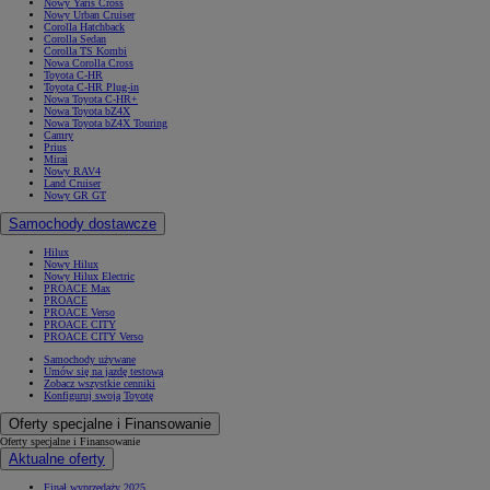
Nowy Yaris Cross
Nowy Urban Cruiser
Corolla Hatchback
Corolla Sedan
Corolla TS Kombi
Nowa Corolla Cross
Toyota C-HR
Toyota C-HR Plug-in
Nowa Toyota C-HR+
Nowa Toyota bZ4X
Nowa Toyota bZ4X Touring
Camry
Prius
Mirai
Nowy RAV4
Land Cruiser
Nowy GR GT
Samochody dostawcze
Hilux
Nowy Hilux
Nowy Hilux Electric
PROACE Max
PROACE
PROACE Verso
PROACE CITY
PROACE CITY Verso
Samochody używane
Umów się na jazdę testową
Zobacz wszystkie cenniki
Konfiguruj swoją Toyotę
Oferty specjalne i Finansowanie
Oferty specjalne i Finansowanie
Aktualne oferty
Finał wyprzedaży 2025